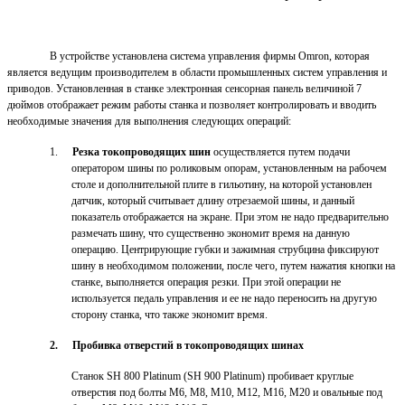
В устройстве установлена система управления фирмы Omron, которая
является ведущим производителем в области промышленных систем управления и
приводов. Установленная в станке электронная сенсорная панель величиной 7
дюймов отображает режим работы станка и позволяет контролировать и вводить
необходимые значения для выполнения следующих операций:
1.
Резка токопроводящих шин
осуществляется путем подачи
оператором шины по роликовым опорам, установленным на рабочем
столе и дополнительной плите в гильотину, на которой установлен
датчик, который считывает длину отрезаемой шины, и данный
показатель отображается на экране. При этом не надо предварительно
размечать шину, что существенно экономит время на данную
операцию. Центрирующие губки и зажимная струбцина фиксируют
шину в необходимом положении, после чего, путем нажатия кнопки на
станке, выполняется операция резки. При этой операции не
используется педаль управления и ее не надо переносить на другую
сторону станка, что также экономит время.
2.
Пробивка отверстий в токопроводящих шинах
Станок SH 800 Platinum (SH 900 Platinum) пробивает круглые
отверстия под болты М6, М8, М10, М12, М16, М20 и овальные под