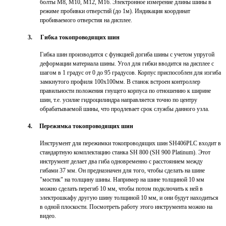
болты М8, М10, М12, М16. Электронное измерение длины шины в
режиме пробивки отверстий (до 1м). Индикация координат
пробиваемого отверстия на дисплее.
3.
Гибка токопроводящих шин
Гибка шин производится с функцией догиба шины с учетом упругой
деформации материала шины. Угол для гибки вводится на дисплее с
шагом в 1 градус от 0 до 95 градусов. Корпус приспособлен для изгиба
замкнутого профиля 100x100мм. В станок встроен контроллер
правильности положения гнущего корпуса по отношению к ширине
шин, т.е. усилие гидроцилиндра направляется точно по центру
обрабатываемой шины, что продлевает срок службы данного узла.
4.
Пережимка токопроводящих шин
Инструмент для пережимки токопров
одящих шин SH406PLC входит в
стандартную комплектацию станка SH 800 (SH 900 Platinum). Этот
инструмент делает два гиба одновременно с расстоянием между
гибами 37 мм. Он предназначен для того, чтобы сделать на шине
"мостик" на толщину шины. Например на шине толщиной 10 мм
можно сделать перегиб 10 мм, чтобы потом подключить к ней в
электрошкафу другую шину толщиной 10 мм, и они будут находиться
в одной плоскости. Посмотреть работу этого инструмента можно на
видео.