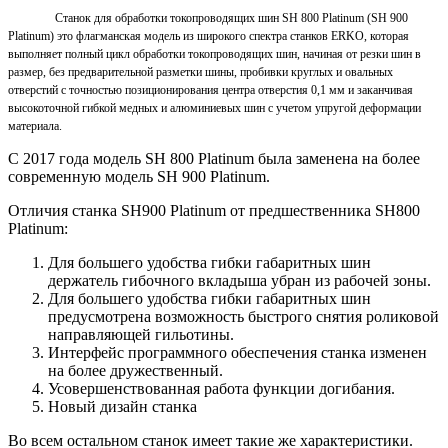
Станок для обработки токопроводящих шин SH 800 Platinum (SH 900
Platinum)
это флагманская модель из широкого спектра станков
ERKO
, которая
выполняет полный цикл обработки токопроводящих шин, начиная от резки шин в
размер, без предварительной разметки шины, пробивки круглых и овальных
отверстий с точностью позиционирования центра отверстия 0,1 мм и заканчивая
высокоточной гибкой медных и алюминиевых шин с учетом упругой деформации
материала.
C 2017 года модель SH 800 Platinum была заменена на более
современную модель SH 900 Platinum.
Отличия станка SH900 Platinum от предшественника SH800
Platinum:
Для большего удобства гибки габаритных шин
держатель гибочного вкладыша убран из рабочей зоны.
Для большего удобства гибки габаритных шин
предусмотрена возможность быстрого снятия роликовой
направляющей гильотины.
Интерфейс программного обеспечения станка изменен
на более дружественный.
Усовершенствованная работа функции догибания.
Новый дизайн станка
Во всем остальном станок имеет такие же характеристики.