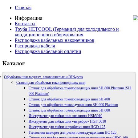
Главная
Информация
Контакты
Труба HETCOOL (Германия) для холодильного и
кондиционерного оборудования
Распродажа кабельных наконечников
Распродажа кабеля
Распродажа кабельной оплетки
Каталог
Обработка шин медных, алюминиевых и DIN-реек
Станки для обработки токопроводящих шин
Станок для обработки токопроводящих шин SH 800 Platinum (SH
900 Platinum)
Станок для обработки токопроводящих шин SH 400
Станок для обработки токоведущих шин SH 600 Platinum
Станок для обработки токопроводящих шин SH 600
Инструмент для гибки шин «на винт» HSk5010
Инструмент для гибки шин «на ребро» HGP 5010
Инструмент для гибки и пробивки шин HGD 125
Гильотина-шинорез для резки токоведущих шин HС 125