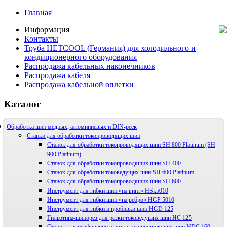
Главная
Информация
Контакты
Труба HETCOOL (Германия) для холодильного и
кондиционерного оборудования
Распродажа кабельных наконечников
Распродажа кабеля
Распродажа кабельной оплетки
Каталог
Обработка шин медных, алюминиевых и DIN-реек
Станки для обработки токопроводящих шин
Станок для обработки токопроводящих шин SH 800 Platinum (SH
900 Platinum)
Станок для обработки токопроводящих шин SH 400
Станок для обработки токоведущих шин SH 600 Platinum
Станок для обработки токопроводящих шин SH 600
Инструмент для гибки шин «на винт» HSk5010
Инструмент для гибки шин «на ребро» HGP 5010
Инструмент для гибки и пробивки шин HGD 125
Гильотина-шинорез для резки токоведущих шин HС 125