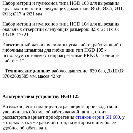
Набор матриц и пуансонов типа HGD 103 для вырезания
круглых отверстий следующих диаметров: Ø6,6; Ø8,5; Ø11;
Ø13; Ø17 и Ø21 мм
Набор матриц и пуансонов типа HGD 104 для вырезания
овальных отверстий следующих размеров: 8,5x12; 11x16;
13x18; 17x21
Электронный датчик величины угла гибки, работающий с
гибочным штампом для гибки шин тип HGD 105 -
используется только с гидроагрегатами ERKO. Точность
гибки ± 1°
Технические данные:
рабочее давление: 630 бар, ДхШхВ:
370х260х585 мм, масса 42 кг
Альтернативы устройству HGD 125
Возможно, если планируется расширять производство и
увеличивать объемы обрабатываемой шины, стоит
рассмотреть вариант приобретения
станков серии SH 600
, у
которых есть уже рабочий стол, на котором шину более
удобнее обрабатывать.