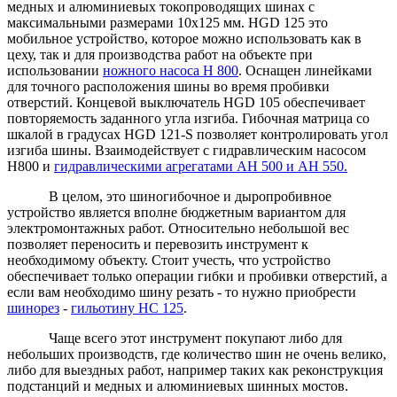
медных и алюминиевых токопроводящих шинах с
максимальными размерами 10х125 мм. HGD 125 это
мобильное устройство, которое можно использовать как в
цеху, так и для производства работ на объекте при
использовании
ножного насоса Н 800
. Оснащен линейками
для точного расположения шины во время пробивки
отверстий. Концевой выключатель
HGD
105 обеспечивает
повторяемость заданного угла изгиба. Гибочная матрица со
шкалой в градусах
HGD
121-
S
позволяет контролировать угол
изгиба шины. Взаимодействует с гидравлическим насосом
Н800 и
гидравлическими агрегатами АН 500 и АН 550.
В целом, это шиногибочное и дыропробивное
устройство является вполне бюджетным вариантом для
электромонтажных работ. Относительно небольшой вес
позволяет переносить и перевозить инструмент к
необходимому объекту. Стоит учесть, что устройство
обеспечивает только операции гибки и пробивки отверстий, а
если вам необходимо шину резать - то нужно приобрести
шинорез
-
гильотину HC 125
.
Чаще всего этот инструмент покупают либо для
небольших производств, где количество шин не очень велико,
либо для выездных работ, например таких как реконструкция
подстанций и медных и алюминиевых шинных мостов.